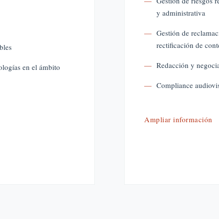
Gestión de riesgos r
y administrativa
Gestión de reclamaci
rectificación de con
bles
Redacción y negocia
ologías en el ámbito
Compliance audiovi
Ampliar información